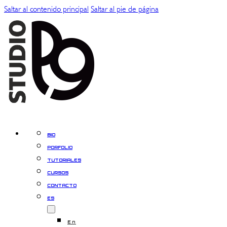
Saltar al contenido principal
Saltar al pie de página
BIO
PORFOLIO
TUTORIALES
CURSOS
CONTACTO
ES
En