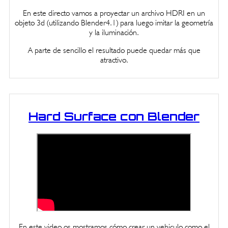
En este directo vamos a proyectar un archivo HDRI en un
objeto 3d (utilizando Blender4.1) para luego imitar la geometría
y la iluminación.
A parte de sencillo el resultado puede quedar más que
atractivo.
Hard Surface con Blender
En este video os mostramos cómo crear un vehiculo como el