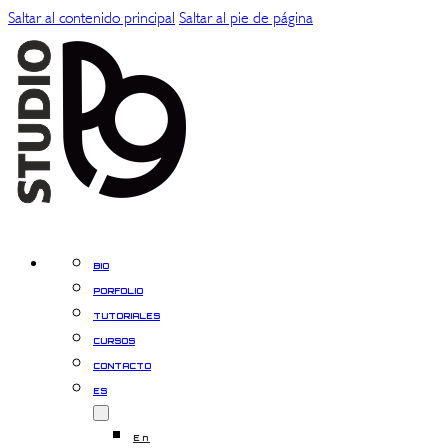
Saltar al contenido principal
Saltar al pie de página
BIO
PORFOLIO
TUTORIALES
CURSOS
CONTACTO
ES
En